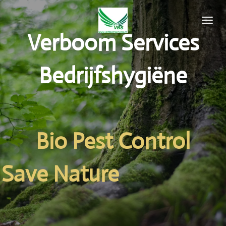
Ga
direct
Verboom Services
naar
de
hoofdinhoud
Bedrijfshygiëne
Bio Pest Control
Save Nature